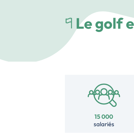
Le golf 
15 000
salariés