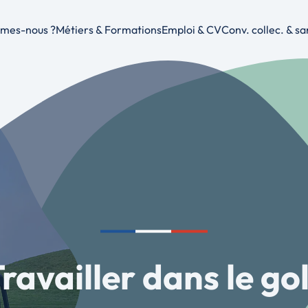
mes-nous ?
Métiers & Formations
Emploi & CV
Conv. collec. & sa
opos
Métiers & Formations
Bourse de l’emploi
Convention col
issions
Centres de formation initiale
Cvthèque
Prévoyance – 
vatoire des métiers
Financement des formations
Dépôt de CV
ravailler dans le go