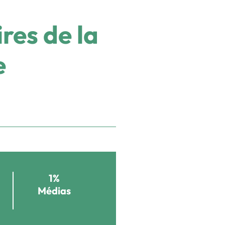
ires de la
e
1%
Médias