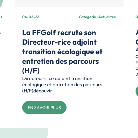
és
04-02-26
Catégorie : Actualités
0
e
La FFGolf recrute son
Directeur-rice adjoint
transition écologique et
A
o
entretien des parcours
r
c
(H/F)
2
Directeur-rice adjoint transition
u
écologique et entretien des parcours
(H/F)découvir
EN SAVOIR PLUS