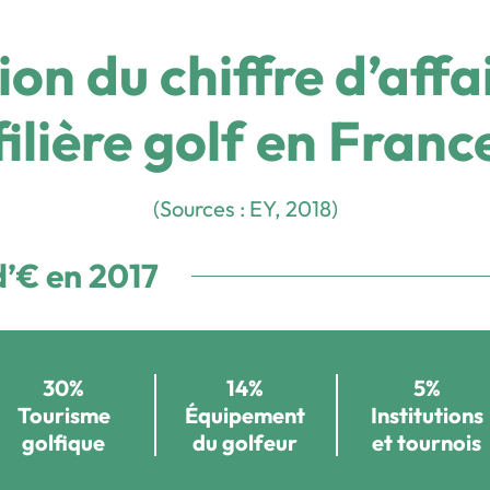
on du chiffre d’affa
filière golf en Franc
(Sources : EY, 2018)
 d’€ en 2017
30%
14%
5%
Tourisme
Équipement
Institutions
golfique
du golfeur
et tournois